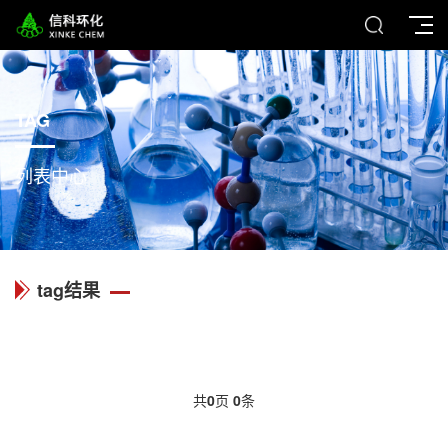
TAG
列表中心
tag结果
共
0
页
0
条