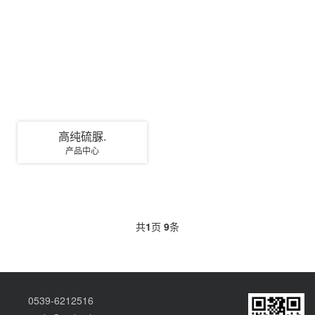
高纯硫脲.
产品中心
共
1
页
9
条
0539-6212516