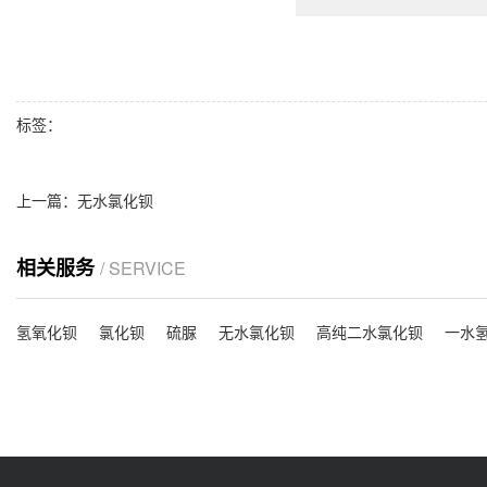
标签：
上一篇：
无水氯化钡
相关服务
/ SERVICE
氢氧化钡
氯化钡
硫脲
无水氯化钡
高纯二水氯化钡
一水