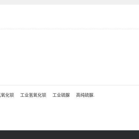
氢氧化钡
工业氢氧化钡
工业硫脲
高纯硫脲.